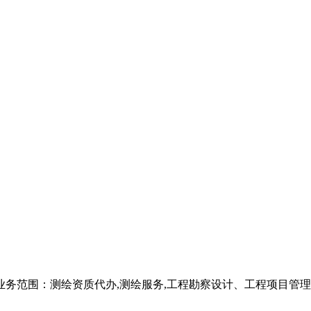
务范围：测绘资质代办,测绘服务,工程勘察设计、工程项目管