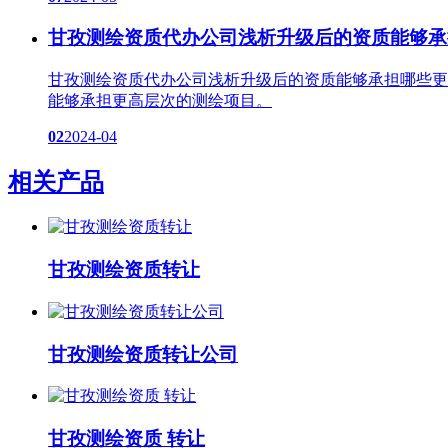
甘孜测绘资质代办公司浅析升级后的资质能够承
甘孜测绘资质代办公司浅析升级后的资质能够承担哪些更
能够承担更高层次的测绘项目。
02
2024-04
相关产品
甘孜测绘资质转让
甘孜测绘资质转让公司
甘孜测绘资质 转让