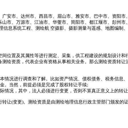
、广安市、达州市、西昌市、眉山市、雅安市、巴中市、资阳市
乐山市、万源市、江油市、华蓥市、简阳市、都江堰市、彭州市
理信息系统工程、测绘航 空摄影、摄影测量与遥感、地图编制
空间位置及其属性等进行测定、采集，供工程建设的规划设计和
备测绘资质，代表企业有资格从事相关业务。那么测绘资质转让
基本情况进行调查和了解。比如资产情况、债权债务、税务信息、
金。当然，前提必须是完成了股权转让手续;
际情况，其中，法人必须进行变更，否则不算真正意义上的转让
行转让(变更)。测绘资质是由测绘地理信息行政主管部门颁发的