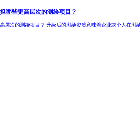
担哪些更高层次的测绘项目？
高层次的测绘项目？ 升级后的测绘资质意味着企业或个人在测